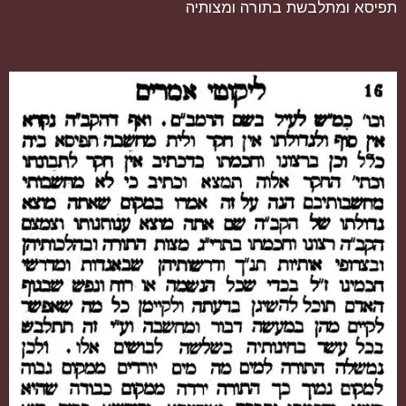
תפיסא ומתלבשת בתורה ומצותיה