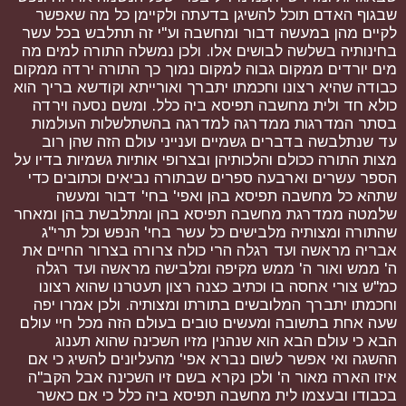
שבגוף האדם תוכל להשיגן בדעתה ולקיימן כל מה שאפשר
לקיים מהן במעשה דבור ומחשבה וע"י זה תתלבש בכל עשר
בחינותיה בשלשה לבושים אלו. ולכן נמשלה התורה למים מה
מים יורדים ממקום גבוה למקום נמוך כך התורה ירדה ממקום
כבודה שהיא רצונו וחכמתו יתברך ואורייתא וקודשא בריך הוא
כולא חד ולית מחשבה תפיסא ביה כלל. ומשם נסעה וירדה
בסתר המדרגות ממדרגה למדרגה בהשתלשלות העולמות
עד שנתלבשה בדברים גשמיים וענייני עולם הזה שהן רוב
מצות התורה ככולם והלכותיהן ובצרופי אותיות גשמיות בדיו על
הספר עשרים וארבעה ספרים שבתורה נביאים וכתובים כדי
שתהא כל מחשבה תפיסא בהן ואפי' בחי' דבור ומעשה
שלמטה ממדרגת מחשבה תפיסא בהן ומתלבשת בהן ומאחר
שהתורה ומצותיה מלבישים כל עשר בחי' הנפש וכל תרי"ג
אבריה מראשה ועד רגלה הרי כולה צרורה בצרור החיים את
ה' ממש ואור ה' ממש מקיפה ומלבישה מראשה ועד רגלה
כמ"ש צורי אחסה בו וכתיב כצנה רצון תעטרנו שהוא רצונו
וחכמתו יתברך המלובשים בתורתו ומצותיה. ולכן אמרו יפה
שעה אחת בתשובה ומעשים טובים בעולם הזה מכל חיי עולם
הבא כי עולם הבא הוא שנהנין מזיו השכינה שהוא תענוג
ההשגה ואי אפשר לשום נברא אפי' מהעליונים להשיג כי אם
איזו הארה מאור ה' ולכן נקרא בשם זיו השכינה אבל הקב"ה
בכבודו ובעצמו לית מחשבה תפיסא ביה כלל כי אם כאשר