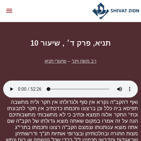
תניא, פרק ד׳ , שיעור 10
רב משה ויינר
–
שיעורי תניא
ואף דהקב"ה נקרא אין סוף ולגדולתו אין חקר ולית מחשבה
תפיסא ביה כלל וכן ברצונו וחכמתו כדכתיב אין חקר לתבונתו
וכתי' החקר אלוה תמצא וכתיב כי לא מחשבותי מחשבותיכם
הנה על זה אמרו במקום שאתה מוצא גדולתו של הקב"ה שם
אתה מוצא ענותנותו וצמצם הקב"ה רצונו וחכמתו בתרי"ג
מצות התורה ובהלכותיהן ובצרופי אותיות תנ"ך ודרשותיהן
שבאגדות ומדרשי חכמינו ז"ל בכדי שכל הנשמה או רוח ונפש