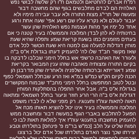
רמ"ח אברים להחטיאם ולטמאם ח"ו רק שלשה לבושי נפש
האלהית הם לבדם מתלבשים בגוף שהם מחשבה דבור
ומעשה של תרי"ג מצות התורה ולא עבר עבירה מימיו ולא
יעבור לעולם ולא נקרא עליו שם רשע אפי' שעה אחת ורגע
אחד כל ימיו אך מהות ועצמות נפש האלהית שהן עשר
בחינותיה לא להן לבדן המלוכה והממשלה בעיר קטנה כי אם
בעתים מזומנים כמו בשעת קריאת שמע ותפלה שהיא שעת
מוחין דגדלות למעלה וגם למטה היא שעת הכושר לכל אדם
שאז מקשר חב"ד שלו לה' להעמיק דעתו בגדולת א"ס ב"ה
ולעורר את האהבה כרשפי אש בחלל הימני שבלבו לדבקה בו
בקיום התורה ומצותיה מאהבה שזהו ענין המבואר בקריאת
שמע דאורייתא וברכותיה שלפניה ולאחריה שהן מדרבנן הן
הכנה לקיום הק"ש כמ"ש במ"א ואז הרע שבחלל השמאלי כפוף
ובטל לטוב המתפשט בחלל הימני מחב"ד שבמוח המקושרים
בגדולת א"ס ב"ה. אבל אחר התפלה בהסתלקות המוחין
דגדלות א"ס ב"ה הרי הרע חוזר וניעור בחלל השמאלי ומתאוה
תאוה לתאות עוה"ז ותענוגיו. רק מפני שלא לו לבדו משפט
המלוכה והממשלה בעיר אינו יכול להוציא תאותו מכח אל
הפועל להתלבש באברי הגוף במעשה דבור ומחשבה ממש
להעמיק מחשבתו בתענוגי עוה"ז איך למלאת תאות לבו כי
המוח שליט על הלב [כמ"ש בר"מ פ' פינחס] בתולדתו וטבע
יצירתו שכך נוצר האדם בתולדתו שכל אדם יכול ברצונו
שבמוחו להתאפק ולמשול ברוח תאותו שבלבו שלא למלאת