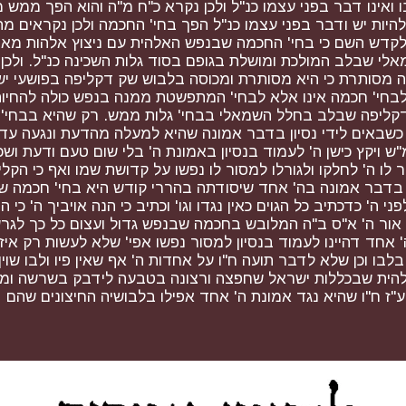
ואינו דבר בפני עצמו כנ"ל ולכן נקרא כ"ח מ"ה והוא הפך ממש 
להיות יש ודבר בפני עצמו כנ"ל הפך בחי' החכמה ולכן נקראים מת
ון לקדש השם כי בחי' החכמה שבנפש האלהית עם ניצוץ אלהות מא
 שבלב המולכת ומושלת בגופם בסוד גלות השכינה כנ"ל. ולכן
ה מסותרת כי היא מסותרת ומכוסה בלבוש שק דקליפה בפושעי י
 לבחי' חכמה אינו אלא לבחי' המתפשטת ממנה בנפש כולה להחי
קליפה שבלב בחלל השמאלי בבחי' גלות ממש. רק שהיא בבחי' ש
שבאים לידי נסיון בדבר אמונה שהיא למעלה מהדעת ונגעה עד 
 ויקץ כישן ה' לעמוד בנסיון באמונת ה' בלי שום טעם ודעת ושכל
ו ה' לחלקו ולגורלו למסור לו נפשו על קדושת שמו ואף כי הקליפו
 בדבר אמונה בה' אחד שיסודתה בהררי קודש היא בחי' חכמה ש
 ה' כדכתיב כל הגוים כאין נגדו וגו' וכתיב כי הנה אויביך ה' כי ה
נה אור ה' א"ס ב"ה המלובש בחכמה שבנפש גדול ועצום כל כך לגרש 
חד דהיינו לעמוד בנסיון למסור נפשו אפי' שלא לעשות רק איז
ו וכן שלא לדבר תועה ח"ו על אחדות ה' אף שאין פיו ולבו שוין
ית שבכללות ישראל שחפצה ורצונה בטבעה לידבק בשרשה ומקורה
 ח"ו שהיא נגד אמונת ה' אחד אפילו בלבושיה החיצונים שהם ד