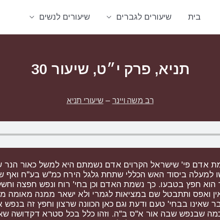
בית
שיעורים לגברים
שיעורים לנשים
תניא, פרק י״ט, שיעור 30
רב משה ויינר
–
שיעורי תניא
שמת אדם פי' שישראל הקרוים אדם נשמתם היא למשל כאור הנר 
מעלה ביסוד האש הכללי שתחת גלגל הירח כמ"ש בע"ח ואף שע"י
הוא חפץ בטבעו. כך נשמת האדם וכן בחי' רוח ונפש חפצה וחשק
אין ואפס ותתבטל שם במציאות לגמרי ולא ישאר ממנה מאומה ממ
אינו בבחי' טעם ודעת וגם כאן הכוונה שרצון וחפץ זה בנפש אי
כמה שבנפש שבה אור א"ס ב"ה. וזהו כלל בכל סטרא דקדושה ש