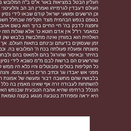
העליון הבטל במציאות באור א"ס ב"ה המלובש בו 
העולם דעבדין לגרמייהו ואמרין הב הב והלעיטני 
וכן הרשעים ופושעי ישראל קודם שבאו לידי נסי
בגופם בנפש הבהמית מצד הקליפה שבחלל השמאלי
וחפצה לדבק בה' חיי החיים ברוך הוא בשם אהב
כמאמר רז"ל אין אדם חוטא כו' אלא שגלות הזה
האלהית הוא במוחין ואינה מתלבשת בלבוש שק ד
זמן שעסוקים בדעתם ובינתם בתאות העולם. אך כ
משנתה ופועלת פעולתה בכח ה' המלובש בה. וכמ"ש
בהיתר ובאיסור שהורגל בהם ולמאוס בהם ולבחור ל
שהרשעים הם ברשות לבם מ"מ כשבא לידי נסיון
כל הקליפות בטלים ומבוטלים והיו כלא היו ממש לפני
מפני אש יאבדו וגו' וכתיב הרים כדונג נמסו. וה
בלבושיו שהם מחשבה דבור ומעשה של אמונת ה' א
להשתחות לעבודה זרה אף שאינו מאמין בה כלל בלב
הנכלל ברחימו שהיא אהבה הטבעית שבנפש האלה
היא יראה ומפחדת בטבעה מנגוע בקצה טומאת ע"ז