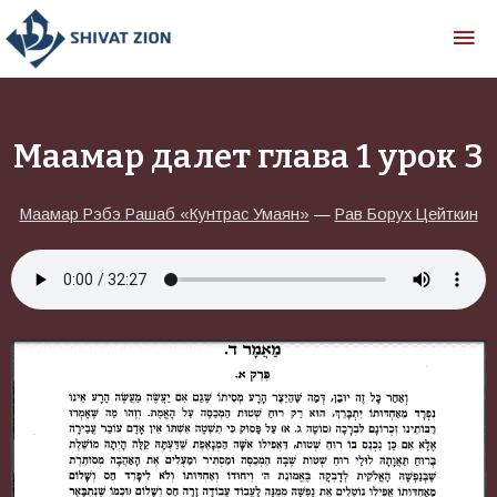
Маамар далет глава 1 урок 3
Маамар Рэбэ Рашаб «Кунтрас Умаян»
—
Рав Борух Цейткин