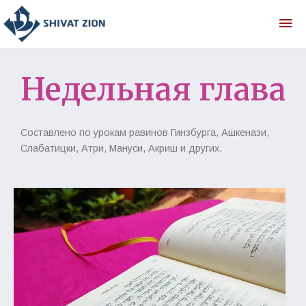
Недельная глава
Составлено по урокам равинов Гинзбурга, Ашкенази,
Слабатицки, Атри, Мануси, Акриш и других.