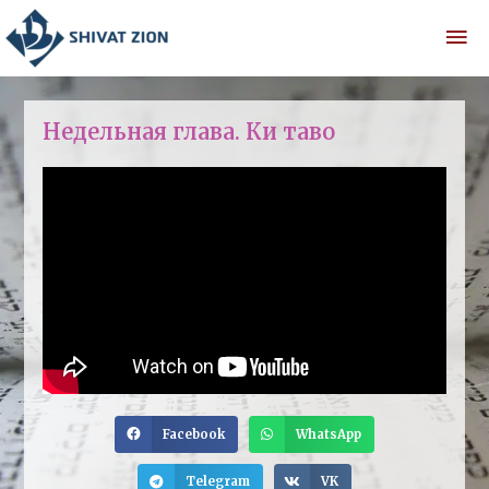
Недельная глава. Ки таво
Facebook
WhatsApp
Telegram
VK