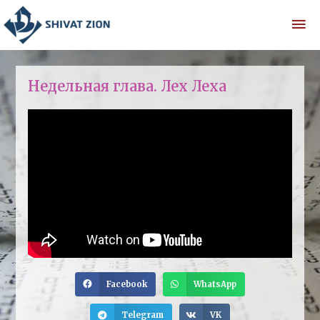
Недельная глава. Лех Леха
Facebook
WhatsApp
Telegram
VK