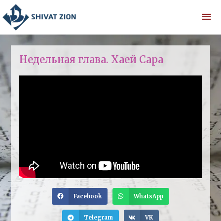
Недельная глава. Хаей Сара
Facebook
WhatsApp
Telegram
VK