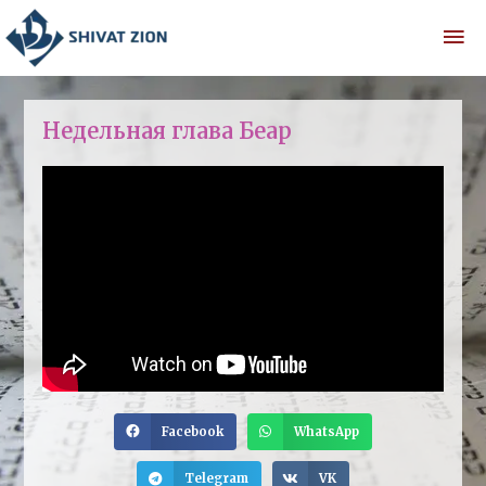
Недельная глава Беар
Facebook
WhatsApp
Telegram
VK