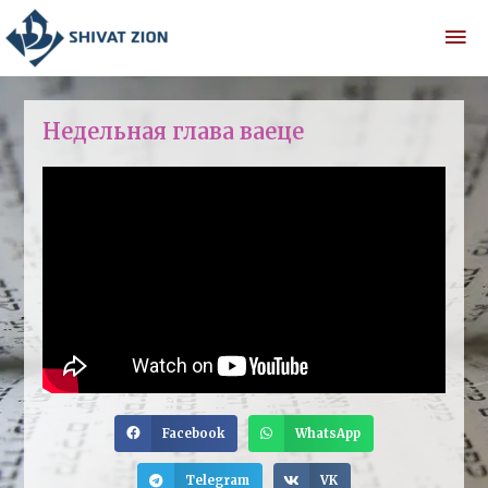
Недельная глава ваеце
Facebook
WhatsApp
Telegram
VK