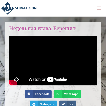
Недельная глава. Берешит
Facebook
WhatsApp
Telegram
VK