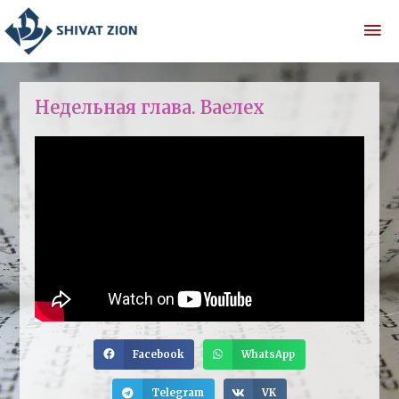
Недельная глава. Ваелех
Facebook
WhatsApp
Telegram
VK