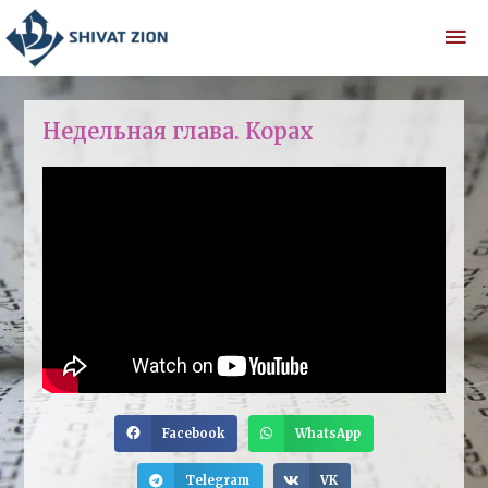
Недельная глава. Корах
Facebook
WhatsApp
Telegram
VK