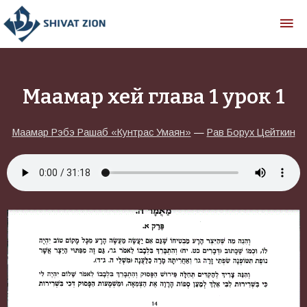
Маамар хей глава 1 урок 1
Маамар Рэбэ Рашаб «Кунтрас Умаян»
—
Рав Борух Цейткин