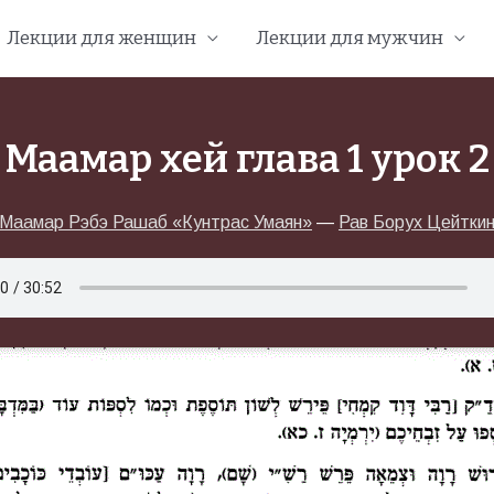
Лекции для женщин
Лекции для мужчин
Маамар хей глава 1 урок 2
Маамар Рэбэ Рашаб «Кунтрас Умаян»
—
Рав Борух Цейтки