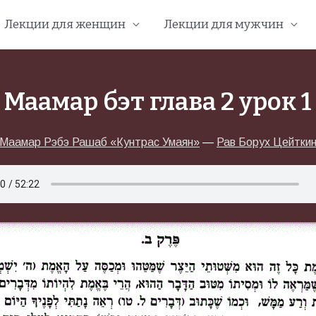
Лекции для женщин
Лекции для мужчин
Маамар бэт глава 2 урок 1
Маамар Рэбэ Рашаб «Кунтрас Умаян»
—
Рав Борух Цейтки