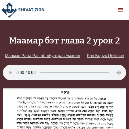
Маамар бэт глава 2 урок 2
Маамар Рэбэ Рашаб «Кунтрас Умаян»
—
Рав Борух Цейткин