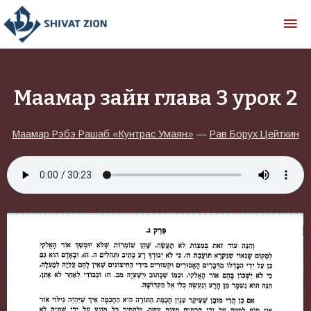
Маамар зайн глава 3 урок 2
Маамар Рэбэ Рашаб «Кунтрас Умаян»
—
Рав Борух Цейткин