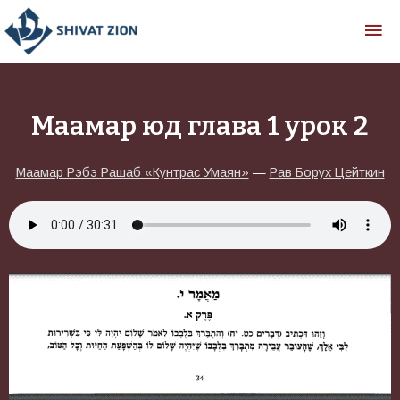
Маамар юд глава 1 урок 2
Маамар Рэбэ Рашаб «Кунтрас Умаян»
—
Рав Борух Цейткин