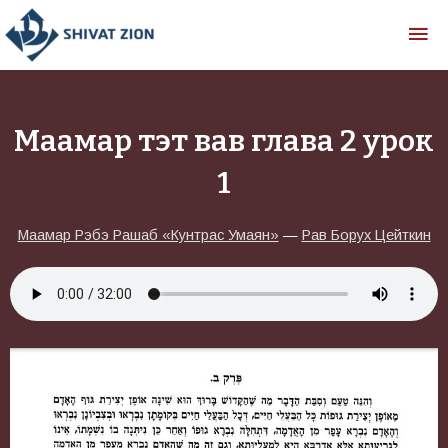
Маамар тэт вав глава 2 урок
1
Маамар Рэбэ Рашаб «Кунтрас Умаян»
—
Рав Борух Цейткин