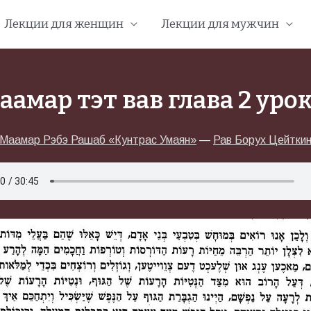
Лекции для женщин
Лекции для мужчин
аамар тэт вав глава 2 урок
Маамар Рэбэ Рашаб «Кунтрас Умаян»
—
Рав Борух Цейтки