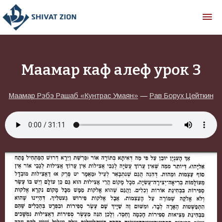
Маамар каф алеф урок 3
Маамар Рэбэ Рашаб «Кунтрас Умаян»
—
Рав Борух Цейткин