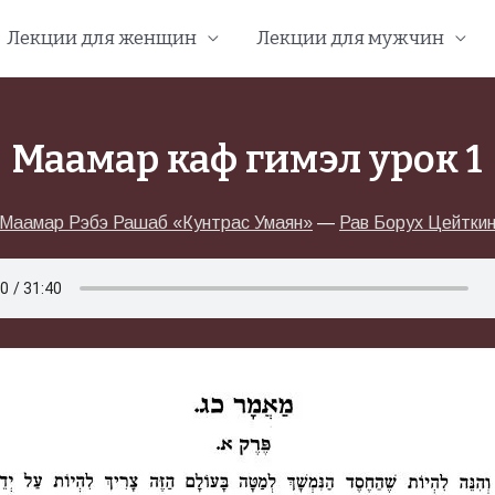
Лекции для женщин
Лекции для мужчин
Маамар каф гимэл урок 1
Маамар Рэбэ Рашаб «Кунтрас Умаян»
—
Рав Борух Цейтки