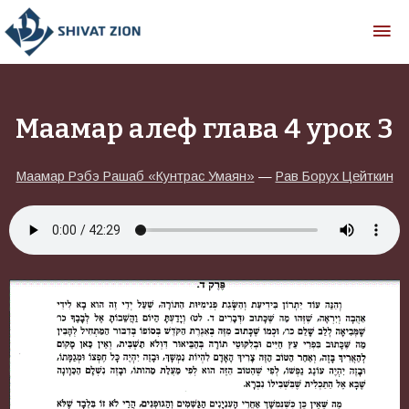
Маамар алеф глава 4 урок 3
Маамар Рэбэ Рашаб «Кунтрас Умаян»
—
Рав Борух Цейткин