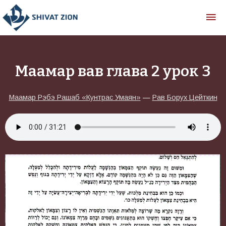
Маамар вав глава 2 урок 3
Маамар Рэбэ Рашаб «Кунтрас Умаян»
—
Рав Борух Цейткин