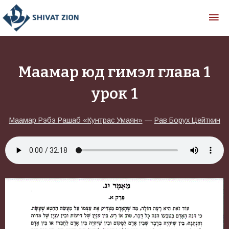
Маамар юд гимэл глава 1
урок 1
Маамар Рэбэ Рашаб «Кунтрас Умаян»
—
Рав Борух Цейткин