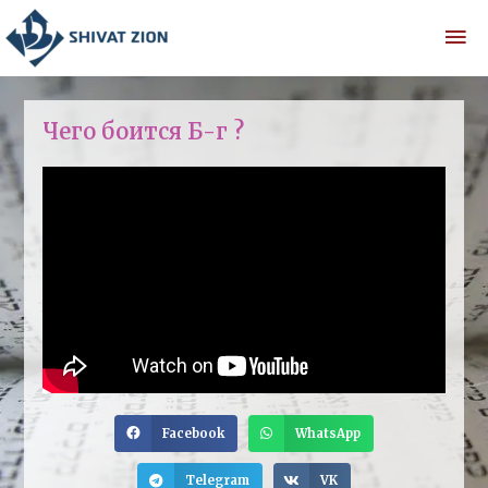
Чего боится Б-г ?
Facebook
WhatsApp
Telegram
VK