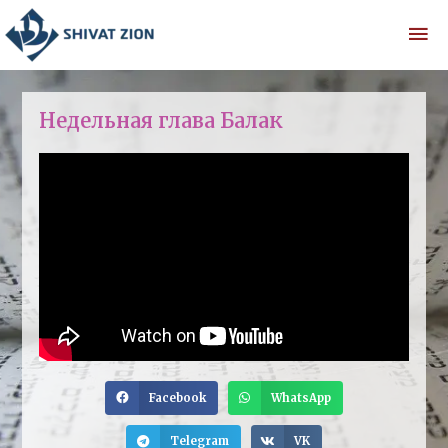
Недельная глава Балак
Facebook
WhatsApp
Telegram
VK