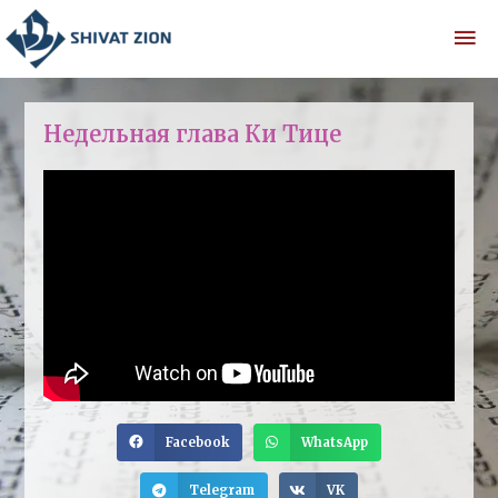
Недельная глава Ки Тице
Facebook
WhatsApp
Telegram
VK