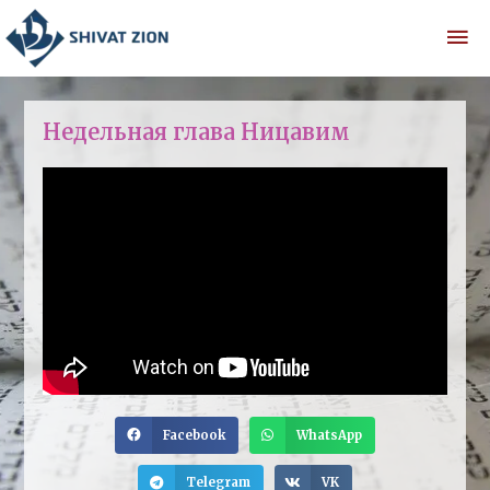
Недельная глава Ницавим
Facebook
WhatsApp
Telegram
VK