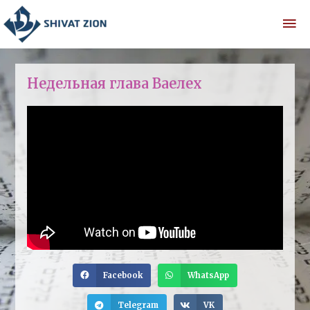
Недельная глава Ваелех
Facebook
WhatsApp
Telegram
VK