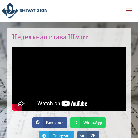
Недельная глава Шмот
Facebook
WhatsApp
Telegram
VK