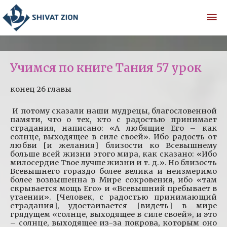
Учимся по книге Тания 57 урок
конец 26 главы
И потому сказали наши мудрецы, благословенной
памяти, что о тех, кто с радостью принимает
страдания, написано: «А любящие Его – как
солнце, выходящее в силе своей». Ибо радость от
любви [и желания] близости ко Всевышнему
больше всей жизни этого мира, как сказано: «Ибо
милосердие Твое лучше жизни и т. д.». Но близость
Всевышнего гораздо более велика и неизмеримо
более возвышенна в Мире сокровения, ибо «там
скрывается мощь Его» и «Всевышний пребывает в
утаении». [Человек, с радостью принимающий
страдания], удостаивается [видеть] в мире
грядущем «солнце, выходящее в силе своей», и это
– солнце, выходящее из-за покрова, которым оно