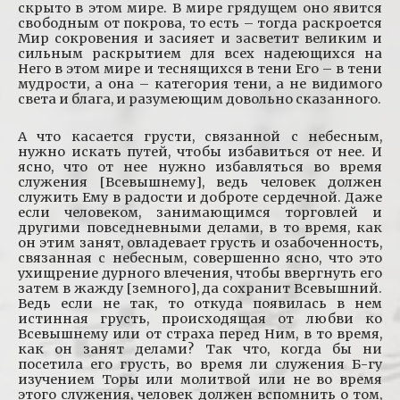
скрыто в этом мире. В мире грядущем оно явится
свободным от покрова, то есть – тогда раскроется
Мир сокровения и засияет и засветит великим и
сильным раскрытием для всех надеющихся на
Него в этом мире и теснящихся в тени Его – в тени
мудрости, а она – категория тени, а не видимого
света и блага, и разумеющим довольно сказанного.
А что касается грусти, связанной с небесным,
нужно искать путей, чтобы избавиться от нее. И
ясно, что от нее нужно избавляться во время
служения [Всевышнему], ведь человек должен
служить Ему в радости и доброте сердечной. Даже
если человеком, занимающимся торговлей и
другими повседневными делами, в то время, как
он этим занят, овладевает грусть и озабоченность,
связанная с небесным, совершенно ясно, что это
ухищрение дурного влечения, чтобы ввергнуть его
затем в жажду [земного], да сохранит Всевышний.
Ведь если не так, то откуда появилась в нем
истинная грусть, происходящая от любви ко
Всевышнему или от страха перед Ним, в то время,
как он занят делами? Так что, когда бы ни
посетила его грусть, во время ли служения Б-гу
изучением Торы или молитвой или не во время
этого служения, человек должен вспомнить о том,