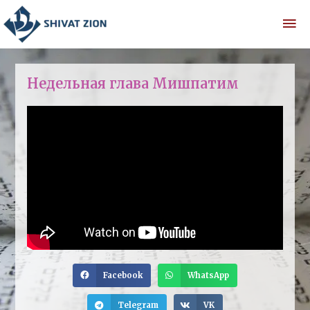
Недельная глава Мишпатим
Facebook
WhatsApp
Telegram
VK