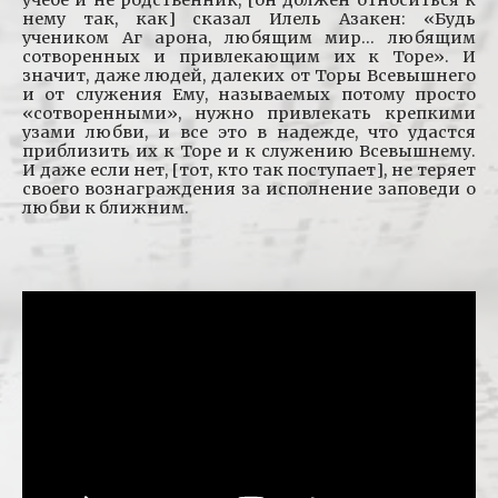
учебе и не родственник, [он должен относиться к
нему так, как] сказал Илель Азакен: «Будь
учеником Аг арона, любящим мир… любящим
сотворенных и привлекающим их к Торе». И
значит, даже людей, далеких от Торы Всевышнего
и от служения Ему, называемых потому просто
«сотворенными», нужно привлекать крепкими
узами любви, и все это в надежде, что удастся
приблизить их к Торе и к служению Всевышнему.
И даже если нет, [тот, кто так поступает], не теряет
своего вознаграждения за исполнение заповеди о
любви к ближним.