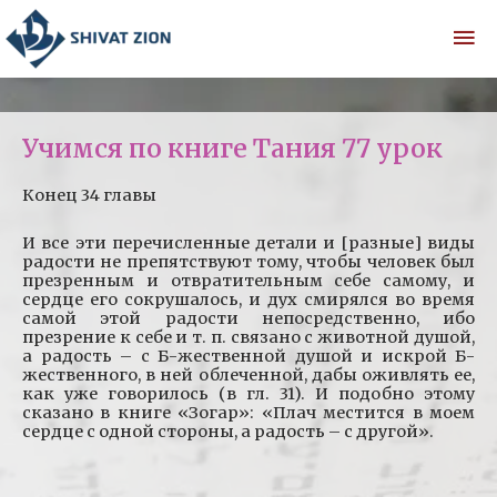
Учимся по книге Тания 77 урок
Конец 34 главы
И все эти перечисленные детали и [разные] виды
радости не препятствуют тому, чтобы человек был
презренным и отвратительным себе самому, и
сердце его сокрушалось, и дух смирялся во время
самой этой радости непосредственно, ибо
презрение к себе и т. п. связано с животной душой,
а радость – с Б-жественной душой и искрой Б-
жественного, в ней облеченной, дабы оживлять ее,
как уже говорилось (в гл. 31). И подобно этому
сказано в книге «Зогар»: «Плач местится в моем
сердце с одной стороны, а радость – с другой».