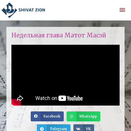
Недельная глава Матот Масэй
Facebook
WhatsApp
Telegram
VK