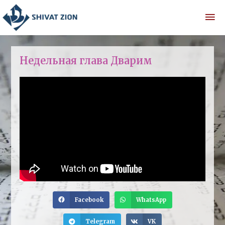
Недельная глава Дварим
Facebook
WhatsApp
Telegram
VK