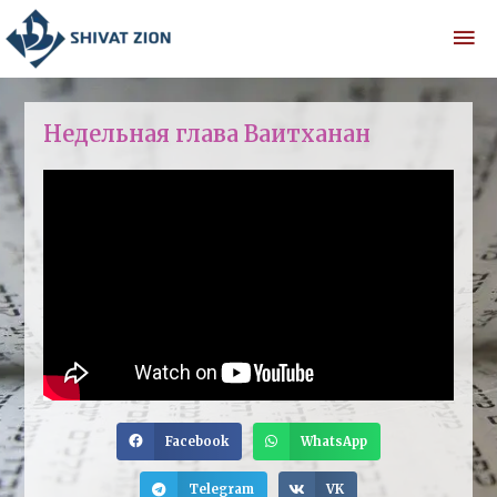
Недельная глава Ваитханан
Facebook
WhatsApp
Telegram
VK