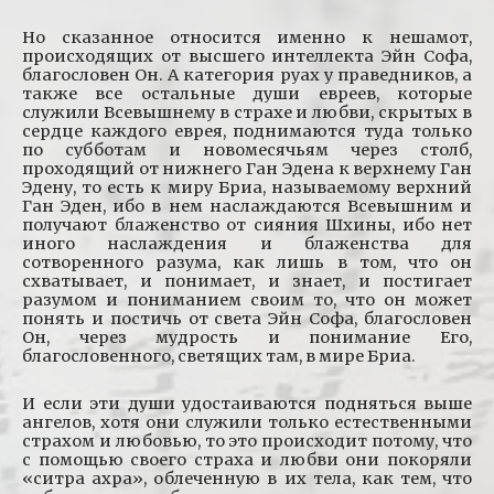
Но сказанное относится именно к нешамот,
происходящих от высшего интеллекта Эйн Софа,
благословен Он. А категория руах у праведников, а
также все остальные души евреев, которые
служили Всевышнему в страхе и любви, скрытых в
сердце каждого еврея, поднимаются туда только
по субботам и новомесячьям через столб,
проходящий от нижнего Ган Эдена к верхнему Ган
Эдену, то есть к миру Бриа, называемому верхний
Ган Эден, ибо в нем наслаждаются Всевышним и
получают блаженство от сияния Шхины, ибо нет
иного наслаждения и блаженства для
сотворенного разума, как лишь в том, что он
схватывает, и понимает, и знает, и постигает
разумом и пониманием своим то, что он может
понять и постичь от света Эйн Софа, благословен
Он, через мудрость и понимание Его,
благословенного, светящих там, в мире Бриа.
И если эти души удостаиваются подняться выше
ангелов, хотя они служили только естественными
страхом и любовью, то это происходит потому, что
с помощью своего страха и любви они покоряли
«ситра ахра», облеченную в их тела, как тем, что