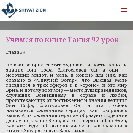
Учимся по книге Тания 92 урок
Глава 39
Но в мире Бриа светят мудрость, и постижение, и
знание Эйн Софа, благословен Он, а они —
источник мидот, и мать, и корень для них, как
сказано в «Тикуней Зогар», что Высшая Мать
гнездится в трех сфирот и в «троне», и это мир
Бриа. И потому этот мир — место душ праведников,
служащих Всевышнему в страхе и любви,
проистекающих от постижения и знания величия
Эйн Софа, благословен Он, и эта любовь
называется «желанием сердца», как говорилось
выше. А из «желания сердца» образуется одеяние
для души в мире Бриа, и это — верхний Ган Эден,
как это будет объяснено далее и как сказано в
книге «Зогар», глава «Ваякъэль».