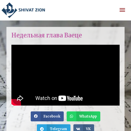
Недельная глава Ваеце
Facebook
WhatsApp
Telegram
VK