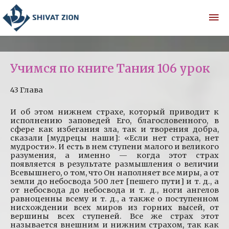
Учимся по книге Тания 106 урок
43 Глава
И об этом нижнем страхе, который приводит к
исполнению заповедей Его, благословенного, в
сфере как избегания зла, так и творения добра,
сказали [мудрецы наши]: «Если нет страха, нет
мудрости». И есть в нем ступени малого и великого
разумения, а именно — когда этот страх
появляется в результате размышления о величии
Всевышнего, о том, что Он наполняет все миры, а от
земли до небосвода 500 лет [пешего пути] и т. д., а
от небосвода до небосвода и т. д., ноги ангелов
равноценны всему и т. д., а также о поступенном
нисхождении всех миров из горних высей, от
вершины всех ступеней. Все же страх этот
называется внешним и нижним страхом, так как