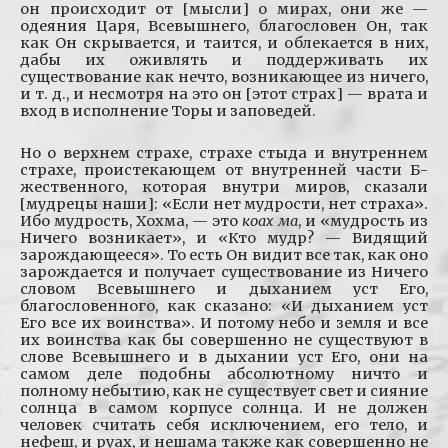
он происходит от [мысли] о мирах, они же —
одеяния Царя, Всевышнего, благословен Он, так
как Он скрывается, и таится, и облекается в них,
дабы их оживлять и поддерживать их
существование как нечто, возникающее из ничего,
и т. д., и несмотря на это он [этот страх] — врата и
вход в исполнение Торы и заповедей.
Но о верхнем страхе, страхе стыда и внутреннем
страхе, проистекающем от внутренней части Б-
жественного, которая внутри миров, сказали
[мудрецы наши]: «Если нет мудрости, нет страха».
Ибо мудрость, Хохма, — это
коах ма
, и «мудрость из
Ничего возникает», и «Кто мудр? — Видящий
зарождающееся». То есть Он видит все так, как оно
зарождается и получает существование из Ничего
словом Всевышнего и дыханием уст Его,
благословенного, как сказано: «И дыханием уст
Его все их воинства». И потому небо и земля и все
их воинства как бы совершенно не существуют в
слове Всевышнего и в дыхании уст Его, они на
самом деле подобны абсолютному ничто и
полному небытию, как не существует свет и сияние
солнца в самом корпусе солнца. И не должен
человек считать себя исключением, его тело, и
нефеш, и руах, и нешама также как совершенно не