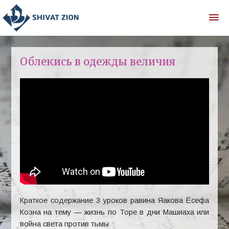
Облекись в одежды величия
Краткое содержание 3 уроков равина Яакова Ёсефа
Коэна на тему — жизнь по Торе в дни Машиаха или
война света против тьмы