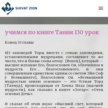
учимся по книге Тания 130 урок
Конец 53 главы
613 заповедей Торы вместе с семью заповедями,
установленными мудрецами, составляют то же
число, что и буквы слова
кетер
7
[Венец], который —
высшее желание Его, благословен Он, облеченное в
мудрость Его
8
, благословенного, и они
совершенным единством едины со светом Эйн Соф
[- Всевышнего], благословен Он. «Всевышний
мудростью землю основал» — это Устная Тора
[Талмуд], происходящая от Хохма Илаа [высшей
мудрости], как сказано в книге «Зогар»: «Отец
основал Дочь».
И сказал об этом
янука
: «Высший свет, который