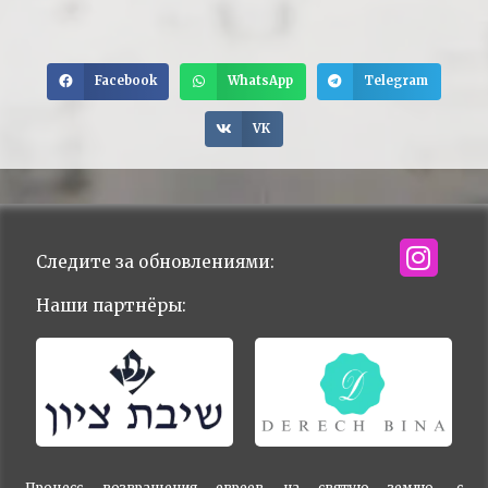
Facebook
WhatsApp
Telegram
VK
Следите за обновлениями:
Наши партнёры:
Процесс возвращения евреев на святую землю, с