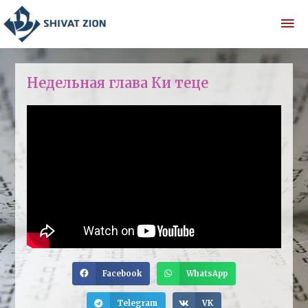
Недельная глава Ки теце
Facebook
WhatsApp
Telegram
VK