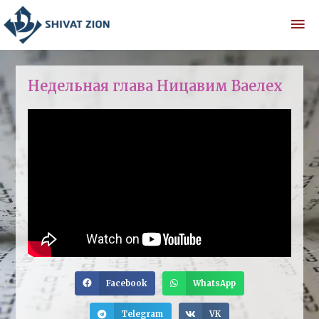
Недельная глава Ницавим Ваелех
Facebook
WhatsApp
Telegram
VK