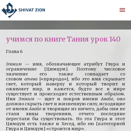
учимся по книге Тания урок 140
Глава 6
Элоким
— имя, обозначающее атрибут Гвура и
ограничение [Цимцум]. Поэтому числовое
значение его также совпадает со
словом
атева
[«природа»], ибо это имя скрывает
свет, который наверху и который творит и
оживляет мир, и кажется, будто все в мире
существует и происходит естественным образом.
Имя
Элоким
— щит и покров имени
Авайе
, оно
должно скрыть свет и жизненную силу, исходящие
от имени
Авайе
и творящие из ничего, дабы они не
стали явны творениям, отчего последние
перестали бы существовать. Но эта Гвура и этот
Цимцум есть также и Хесед, ибо ею [категорией
Гвура и Цимцум] «строится мир».