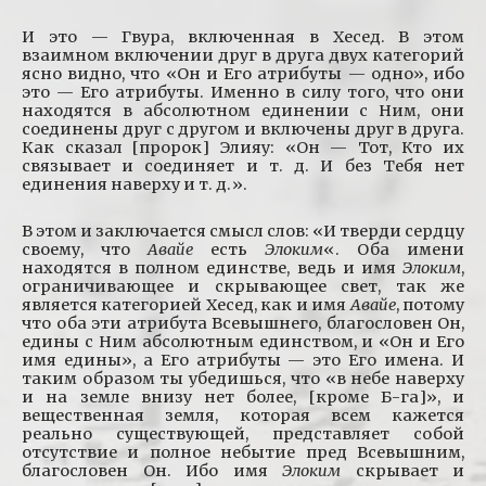
И это — Гвура, включенная в Хесед. В этом
взаимном включении друг в друга двух категорий
ясно видно, что «Он и Его атрибуты — одно», ибо
это — Его атрибуты. Именно в силу того, что они
находятся в абсолютном единении с Ним, они
соединены друг с другом и включены друг в друга.
Как сказал [пророк] Элияу: «Он — Тот, Кто их
связывает и соединяет и т. д. И без Тебя нет
единения наверху и т. д.».
В этом и заключается смысл слов: «И тверди сердцу
своему, что
Авайе
есть
Элоким
«. Оба имени
находятся в полном единстве, ведь и имя
Элоким
,
ограничивающее и скрывающее свет, так же
является категорией Хесед, как и имя
Авайе
, потому
что оба эти атрибута Всевышнего, благословен Он,
едины с Ним абсолютным единством, и «Он и Его
имя едины», а Его атрибуты — это Его имена. И
таким образом ты убедишься, что «в небе наверху
и на земле внизу нет более, [кроме Б-га]», и
вещественная земля, которая всем кажется
реально существующей, представляет собой
отсутствие и полное небытие пред Всевышним,
благословен Он. Ибо имя
Элоким
скрывает и