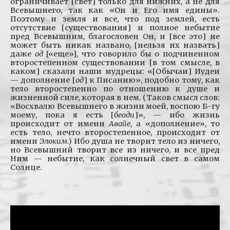
ограничивает [свет] только для нижних, а не для
Всевышнего, так как «Он и Его имя едины».
Поэтому и земля и все, что под землей, есть
отсутствие [существования] и полное небытие
пред Всевышним, благословен Он, и [все это] не
может быть никак названо, [нельзя их назвать]
даже
од
[«еще»], что говорило бы о подчиненном
второстепенном существовании [в том смысле, в
каком] сказали наши мудрецы: «[Обычаи] Иудеи
— дополнение [
од
] к Писанию», подобно тому, как
тело второстепенно по отношению к душе и
жизненной силе, которая в нем. (Таков смысл слов:
«Восхвалю Всевышнего в жизни моей, воспою Б-гу
моему, пока я есть [
беоди
]», — ибо жизнь
происходит от имени
Авайе
, а «дополнение», то
есть тело, нечто второстепенное, происходит от
имени
Элоким
.) Ибо душа не творит тело из ничего,
но Всевышний творит все из ничего, и все пред
Ним — небытие, как солнечный свет в самом
Солнце.