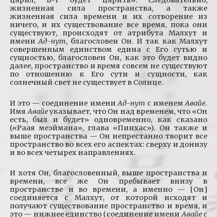
царил, Б-г будет царить». Следовательно,
жизненная сила пространства, а также
жизненная сила времени и их сотворение из
ничего, и их существование все время, пока они
существуют, происходят от атрибута Малхут и
имени
Ад-нут
, благословен Он. И так как Малхут
совершенным единством едина с Его сутью и
сущностью, благословен Он, как это будет видно
далее, пространство и время совсем не существуют
по отношению к Его сути и сущности, как
солнечный свет не существует в Солнце.
И это — соединение имени
Ад-нут
с именем
Авайе
.
Имя
Авайе
указывает, что Он над временем, что «Он
есть, был и будет» одновременно, как сказано
(«Раая меэймана», глава «Пинхас»). Он также и
выше пространства — Он непрестанно творит все
пространство во всех его аспектах: сверху и донизу
и во всех четырех направлениях.
И хотя Он, благословенный, выше пространства и
времени, все же Он пребывает внизу в
пространстве и во времени, а именно — [Он]
соединяется с Малхут, от которой исходят и
получают существование пространство и время, и
это — нижнее единство (соединение имени
Авайе
с