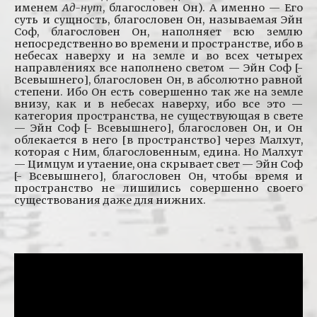
именем
Ад-нут
, благословен Он). А именно — Его
суть и сущность, благословен Он, называемая Эйн
Соф, благословен Он, наполняет всю землю
непосредственно во времени и пространстве, ибо в
небесах наверху и на земле и во всех четырех
направлениях все наполнено светом — Эйн Соф [-
Всевышнего], благословен Он, в абсолютно равной
степени. Ибо Он есть совершенно так же на земле
внизу, как и в небесах наверху, ибо все это —
категория пространства, не существующая в свете
— Эйн Соф [- Всевышнего], благословен Он, и Он
облекается в него [в пространство] через Малхут,
которая с Ним, благословенным, едина. Но Малхут
— Цимцум и утаение, она скрывает свет — Эйн Соф
[- Всевышнего], благословен Он, чтобы время и
пространство не лишились совершенно своего
существования даже для нижних.