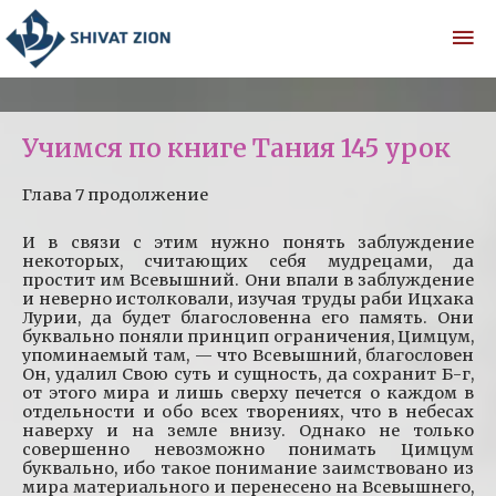
Учимся по книге Тания 145 урок
Глава 7 продолжение
И в связи с этим нужно понять заблуждение
некоторых, считающих себя мудрецами, да
простит им Всевышний. Они впали в заблуждение
и неверно истолковали, изучая труды раби Ицхака
Лурии, да будет благословенна его память. Они
буквально поняли принцип ограничения, Цимцум,
упоминаемый там, — что Всевышний, благословен
Он, удалил Свою суть и сущность, да сохранит Б-г,
от этого мира и лишь сверху печется о каждом в
отдельности и обо всех творениях, что в небесах
наверху и на земле внизу. Однако не только
совершенно невозможно понимать Цимцум
буквально, ибо такое понимание заимствовано из
мира материального и перенесено на Всевышнего,