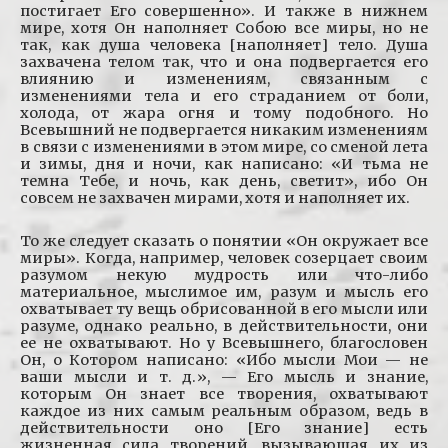
постигает Его совершенно». И также в нижнем
мире, хотя Он наполняет Собою все миры, но не
так, как душа человека [наполняет] тело. Душа
захвачена телом так, что и она подвергается его
влиянию и изменениям, связанным с
изменениями тела и его страданием от боли,
холода, от жара огня и тому подобного. Но
Всевышний не подвергается никаким изменениям
в связи с изменениями в этом мире, со сменой лета
и зимы, дня и ночи, как написано: «И тьма не
темна Тебе, и ночь, как день, светит», ибо Он
совсем не захвачен мирами, хотя и наполняет их.
То же следует сказать о понятии «Он окружает все
миры». Когда, например, человек созерцает своим
разумом некую мудрость или что-либо
материальное, мыслимое им, разум и мысль его
охватывает ту вещь обрисованной в его мысли или
разуме, однако реально, в действительности, они
ее не охватывают. Но у Всевышнего, благословен
Он, о Котором написано: «Ибо мысли Мои — не
ваши мысли и т. д.», — Его мысль и знание,
которым Он знает все творения, охватывают
каждое из них самым реальным образом, ведь в
действительности оно [Его знание] есть
жизненная сила творений, вызывающая их из