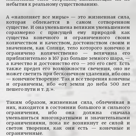
небытия к реальному существованию.
А «наполняет все миры» — это жизненная сила,
которая облекается в самом сотворенном
существе. И она уменьшена великим уменьшением
соразмерно с присущей ему природой как
существа конечного и ограниченного своим
количеством и качеством, достоинством своим и
значением, как Солнце, тело которого конечно и
ограничено количественно — величина его
приблизительно в 167 раз больше земного шара, —
а качество и достоинство его — это его свет. Есть
также предел его возможности свечения, оно не
может светить при бесконечном удалении, ибо оно
— конечное творение. Так и все творения конечны
и ограничены, ибо «от земли до неба 500 лет
пешего пути и т. д.».
Таким образом, жизненная сила, облеченная в
них, находится в состоянии большого и сильного
ограничения, ибо она должна сначала
уменьшиться многократными и значительными
ограничениями, пока не возникнут ее силой и
светом творения, как они есть — конечные и
ограниченные.