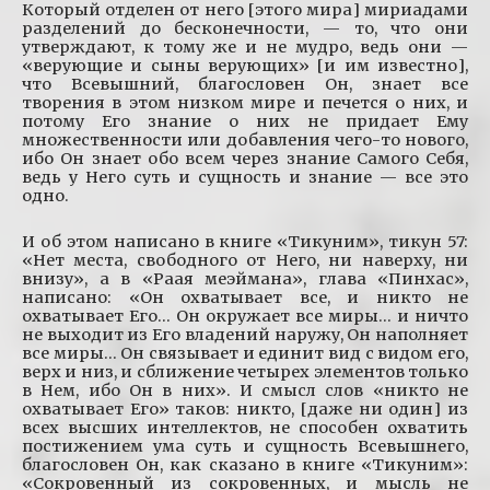
Который отделен от него [этого мира] мириадами
разделений до бесконечности, — то, что они
утверждают, к тому же и не мудро, ведь они —
«верующие и сыны верующих» [и им известно],
что Всевышний, благословен Он, знает все
творения в этом низком мире и печется о них, и
потому Его знание о них не придает Ему
множественности или добавления чего-то нового,
ибо Он знает обо всем через знание Самого Себя,
ведь у Него суть и сущность и знание — все это
одно.
И об этом написано в книге «Тикуним», тикун 57:
«Нет места, свободного от Него, ни наверху, ни
внизу», а в «Раая меэймана», глава «Пинхас»,
написано: «Он охватывает все, и никто не
охватывает Его… Он окружает все миры… и ничто
не выходит из Его владений наружу, Он наполняет
все миры… Он связывает и единит вид с видом его,
верх и низ, и сближение четырех элементов только
в Нем, ибо Он в них». И смысл слов «никто не
охватывает Его» таков: никто, [даже ни один] из
всех высших интеллектов, не способен охватить
постижением ума суть и сущность Всевышнего,
благословен Он, как сказано в книге «Тикуним»:
«Сокровенный из сокровенных, и мысль не