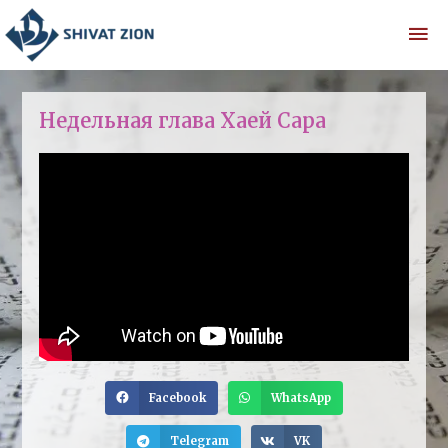
Недельная глава Хаей Сара
Facebook
WhatsApp
Telegram
VK